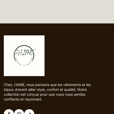
5
LU
06/05/2025
Chez J'AIME, nous pensons que les vêtements et les
bijoux doivent allier style, confort et qualité. Notre
collection est conçue pour que vous vous sentiez
confiante et rayonnant.