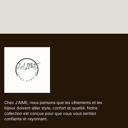
5
LU
06/05/2025
Chez J'AIME, nous pensons que les vêtements et les
bijoux doivent allier style, confort et qualité. Notre
collection est conçue pour que vous vous sentiez
confiante et rayonnant.